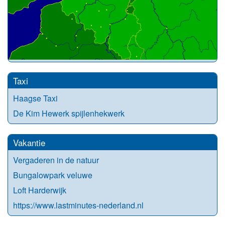
Taxi
Haagse Taxi
De Kim Hewerk spijlenhekwerk
Vakantie
Vergaderen in de natuur
Bungalowpark veluwe
Loft Harderwijk
https://www.lastminutes-nederland.nl