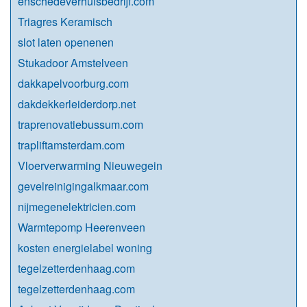
enschedeverhuisbedrijf.com
Triagres Keramisch
slot laten openenen
Stukadoor Amstelveen
dakkapelvoorburg.com
dakdekkerleiderdorp.net
traprenovatiebussum.com
trapliftamsterdam.com
Vloerverwarming Nieuwegein
gevelreinigingalkmaar.com
nijmegenelektricien.com
Warmtepomp Heerenveen
kosten energielabel woning
tegelzetterdenhaag.com
tegelzetterdenhaag.com