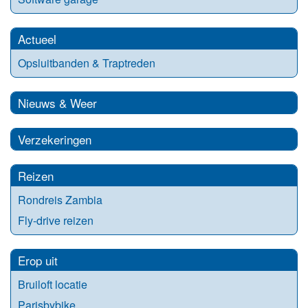
Actueel
Opsluitbanden & Traptreden
Nieuws & Weer
Verzekeringen
Reizen
Rondreis Zambia
Fly-drive reizen
Erop uit
Bruiloft locatie
Parisbybike